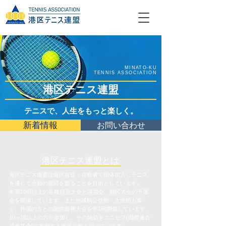
MINATO-KU
TENNIS ASSOCIATION
港区テニス連盟
テニスで、人生をもっと楽しく。
新着情報
お問い合わせ
港区テニス連盟とは
港区テニス連盟は港区在住・在勤者で団体加入しテニス
を通じて会員の親睦を図ることを目的としています。
年間20回以上の各種目別大会と講習会、都民大会の予選
会を開催しています。また地域柄公使館・大使館も多
く、外国の方との国際親善大会を年1回開催しています。
10ヶ国以上の方が参加し、その純益をユニセフ(国際連合