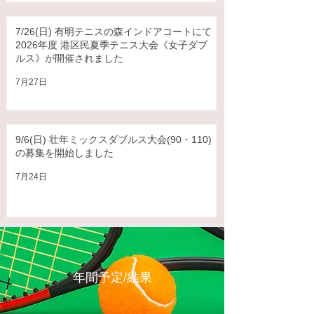
7/26(日) 有明テニスの森インドアコートにて
2026年度 港区⺠夏季テニス⼤会《⼥⼦ダブ
ルス》が開催されました
7月27日
9/6(日) 壮年ミックスダブルス大会(90・110)
の募集を開始しました
7月24日
年間予定/結果