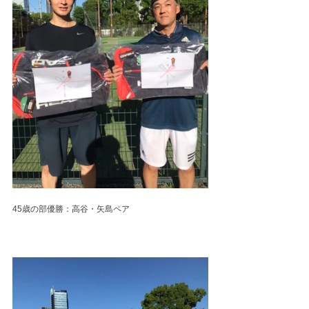
45歳の部優勝：高谷・矢島ペア