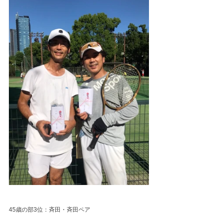
45歳の部3位：斉田・斉田ペア