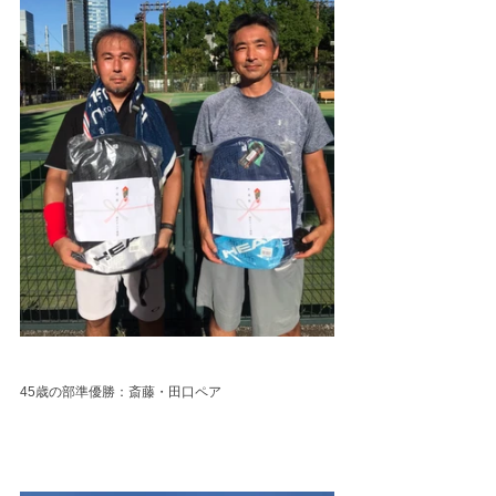
45歳の部準優勝：斎藤・田口ペア