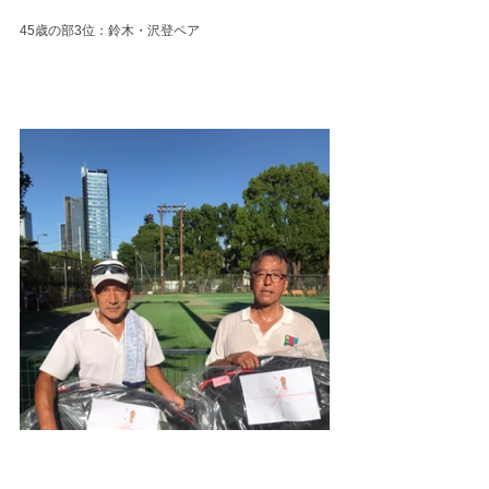
45歳の部3位：鈴木・沢登ペア