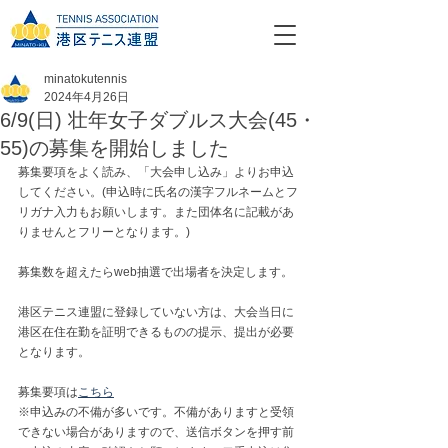
minatokutennis
2024年4月26日
6/9(日) 壮年女子ダブルス大会(45・
55)の募集を開始しました
募集要項をよく読み、「大会申し込み」よりお申込
してください。(申込時に氏名の漢字フルネームとフ
リガナ入力もお願いします。また団体名に記載があ
りませんとフリーとなります。)
募集数を超えたらweb抽選で出場者を決定します。
港区テニス連盟に登録していない方は、大会当日に
港区在住在勤を証明できるものの提示、提出が必要
となります。
募集要項は
こちら
※申込みの不備が多いです。不備がありますと受領
できない場合がありますので、送信ボタンを押す前