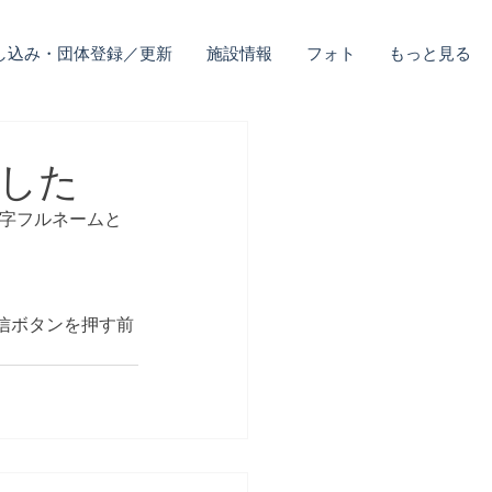
し込み・団体登録／更新
施設情報
フォト
もっと見る
ました
漢字フルネームと
信ボタンを押す前