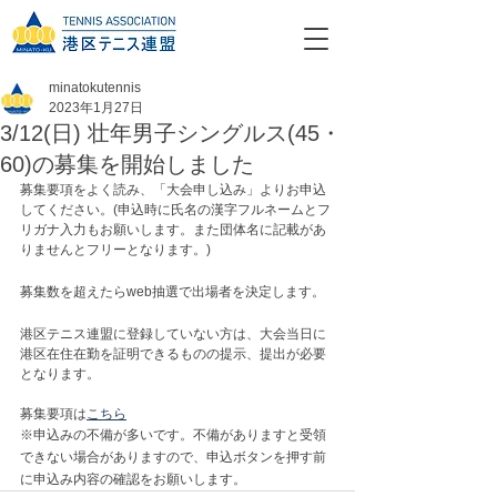
minatokutennis
2023年1月27日
3/12(日) 壮年男子シングルス(45・
60)の募集を開始しました
募集要項をよく読み、「大会申し込み」よりお申込
してください。
(申込時に氏名の漢字フルネームとフ
リガナ入力もお願いします。また団体名に記載があ
りませんとフリーとなります。)
募集数を超えたらweb抽選で出場者を決定します。
港区テニス連盟に登録していない方は、大会当日に
港区在住在勤を証明できるものの提示、提出が必要
となります。
募集要項は
こちら
※申込みの不備が多いです。不備がありますと受領
できない場合がありますので、申込ボタンを押す前
に申込み内容の確認をお願いします。 