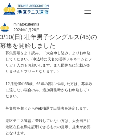
minatokutennis
2024年1月26日
3/10(日) 壮年男子シングルス(45)の
募集を開始しました
募集要項をよく読み、「大会申し込み」よりお申込
してください。
(申込時に氏名の漢字フルネームとフ
リガナ入力もお願いします。また団体名に記載があ
りませんとフリーとなります。)
12月開催の55歳、65歳の部に出場した方は、募集数
に達しない場合のみ、追加募集時からお申込してく
ださい。
募集数を超えたらweb抽選で出場者を決定します。
港区テニス連盟に登録していない方は、大会当日に
港区在住在勤を証明できるものの提示、提出が必要
となります。