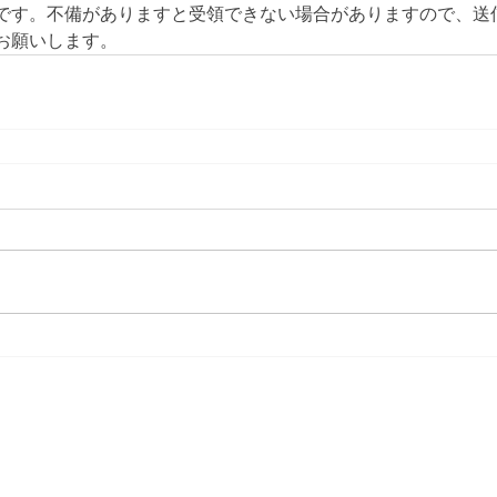
です。不備がありますと受領できない場合がありますので、送
お願いします。
​港区テニス連盟規約
プライバシーポリシー
Copyright Minato-ku Tennis Association All Rights Reserved