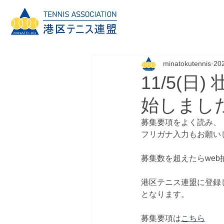
minatokutennis
20
11/5(
始しまし
募集要項をよく読み、
フリガナ入力もお願い
募集数を超えたらwe
港区テニス連盟に登録
となります。
募集要項は
こちら