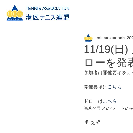
minatokutennis
20
11/19
ローを発
参加者は開催要項をよ
開催要項は
こちら 
ドローは
こちら
※Aクラスの
シードの