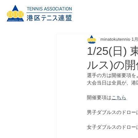
minatokutennis
1
1/25(
ルス)の
選手の方は開催要項を
大会当日は全員が、港
開催要項は
こちら
男子ダブルスのドロー
女子ダブルスのドロー