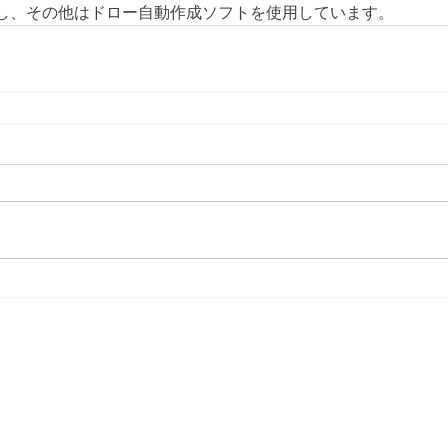
し、その他はドロー自動作成ソフトを使用しています。
​港区テニス連盟規約
プライバシーポリシー
Copyright Minato-ku Tennis Association All Rights Reserved