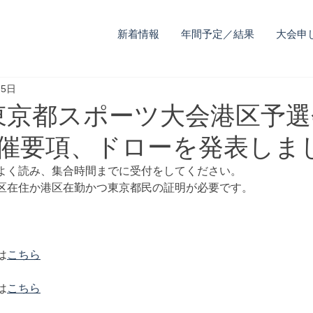
新着情報
年間予定／結果
大会申
月5日
日) 東京都スポーツ大会港区予
開催要項、ドローを発表しま
よく読み、集合時間までに受付をしてください。
区在住か港区在勤かつ東京都民の証明が必要です。
は
こちら
は
こちら