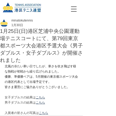
minatokutennis
1月30日
1月25日(日)港区芝浦中央公園運動
場テニスコートにて、第79回東京
都スポーツ大会港区予選大会《男子
ダブルス・女子ダブルス》が開催さ
れました
北風の冷たい寒い日でしたが、寒さを吹き飛ばす様
な熱戦が初戦から繰り広げられました。
優勝、準優勝ペアは、5月開催の東京都スポーツ大会
の港区代表として出場予定です。
皆さま運営にご協力ありがとうございました。
女子ダブルスの結果は
こちら
男子ダブルスの結果は
こちら
入賞者の皆さんの写真は
こちら